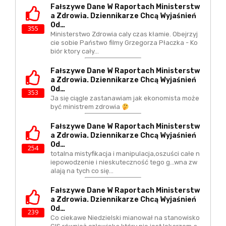
Fałszywe Dane W Raportach Ministerstw
A Zdrowia. Dziennikarze Chcą Wyjaśnień
Od…
355
Ministerstwo Zdrowia caly czas kłamie. Obejrzyj
cie sobie Państwo filmy Grzegorza Płaczka - Ko
biór ktory cały…
Fałszywe Dane W Raportach Ministerstw
A Zdrowia. Dziennikarze Chcą Wyjaśnień
Od…
353
Ja się ciągle zastanawiam jak ekonomista może
być ministrem zdrowia
Fałszywe Dane W Raportach Ministerstw
A Zdrowia. Dziennikarze Chcą Wyjaśnień
Od…
254
totalna mistyfikacja i manipulacja,oszuści całe n
iepowodzenie i nieskuteczność tego g...wna zw
alają na tych co się…
Fałszywe Dane W Raportach Ministerstw
A Zdrowia. Dziennikarze Chcą Wyjaśnień
Od…
239
Co ciekawe Niedzielski mianował na stanowisko