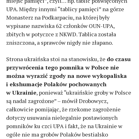
miejsc pamięci”, czyli… np. tablic poświęconych
UPA. Między innymi “tablicy pamięci” na górze
Monasterz na Podkarpaciu, na której były
wypisane nazwiska 62 członków OUN-UPA,
zbitych w potyczce z NKWD. Tablica została
zniszczona, a sprawców nigdy nie złapano.
Strona ukraińska stoi na stanowisku, że
do czasu
przywrócenia tego pomnika w Polsce nie
można wyrazić zgody na nowe wykopaliska
i ekshumacje Polaków pochowanych
w Ukrainie
, ponieważ “ukraińskie groby w Polsce
są nadal zagrożone” – mówił Drobowycz,
całkowicie pomijając, że rzekome zagrożenie
dotyczy usuwania nielegalnie postawionych
pomników ku czci UPA i fakt, że na Ukrainie w
ogóle nie ma grobów Polaków bestialsko