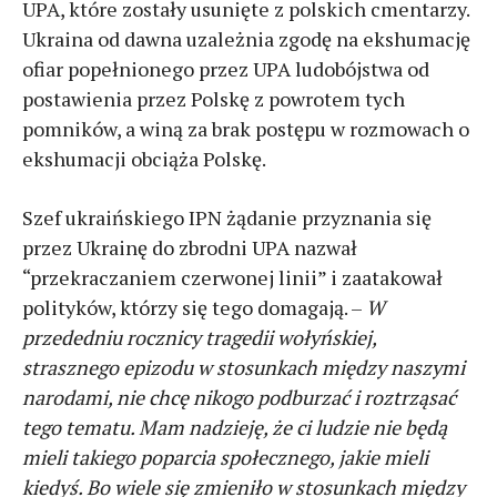
UPA, które zostały usunięte z polskich cmentarzy.
Ukraina od dawna uzależnia zgodę na ekshumację
ofiar popełnionego przez UPA ludobójstwa od
postawienia przez Polskę z powrotem tych
pomników, a winą za brak postępu w rozmowach o
ekshumacji obciąża Polskę.
Szef ukraińskiego IPN żądanie przyznania się
przez Ukrainę do zbrodni UPA nazwał
“przekraczaniem czerwonej linii” i zaatakował
polityków, którzy się tego domagają. –
W
przededniu rocznicy tragedii wołyńskiej,
strasznego epizodu w stosunkach między naszymi
narodami, nie chcę nikogo podburzać i roztrząsać
tego tematu. Mam nadzieję, że ci ludzie nie będą
mieli takiego poparcia społecznego, jakie mieli
kiedyś. Bo wiele się zmieniło w stosunkach między