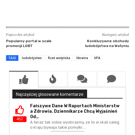
Poprzedni artykuł
Następny artykuł
Popularny portal w szale
Konkluzywne obchody
promocji LGBT
ludobójstwa na Wołyniu
TAGI
ludobójstwo
Rzeź wołyńska
Ukraina
UPA
Najczęściej głosowane komentarze
Fałszywe Dane W Raportach Ministerstw
A Zdrowia. Dziennikarze Chcą Wyjaśnień
Od…
452
A teraz tak sobie wyobrazmy, ze to w skali caleg
o kraju bywaja takie pomylki ...