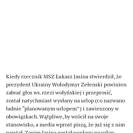
Kiedy rzecznik MSZ Łukasz Jasina stwierdził, że
prezydent Ukrainy Wołodymyr Zełenski powinien
zabrać głos ws. rzezi wołyńskiej i przeprosić,
został natychmiast wysłany na urlop (co nazwano
ładnie “planowanym urlopem”) i zawieszony w
obowiązkach. Wątpliwe, by wrócił na swoje
stanowisko, a media wprost piszą, że już się z nim
rozstał. Zanim Jasina został wysłany na urlop,