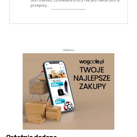
GIS również człowieka który nie jest lekarzem a
przepisy…
reklama