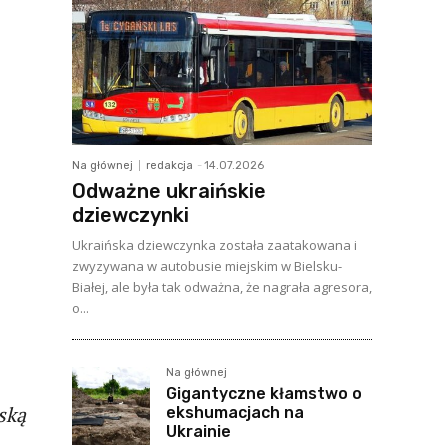
Na głównej
redakcja
-
14.07.2026
Odważne ukraińskie
dziewczynki
Ukraińska dziewczynka została zaatakowana i
zwyzywana w autobusie miejskim w Bielsku-
Białej, ale była tak odważna, że nagrała agresora,
o...
Na głównej
Gigantyczne kłamstwo o
ską
ekshumacjach na
Ukrainie