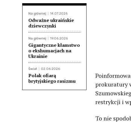
Na głównej
14.07.2026
Odważne ukraińskie
dziewczynki
Na głównej
19.06.2026
Gigantyczne kłamstwo
o ekshumacjach na
Ukrainie
Świat
02.06.2026
Poinformował
Polak ofiarą
brytyjskiego rasizmu
prokuratury 
Szumowskieg
restrykcji i
To nie spodob