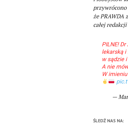
przywrócono 
że PRAWDA zw
całej redakc
PILNE! Dr
lekarską 
w sądzie 
A nie mów
W imieniu
pic.
— Mar
ŚLEDŹ NAS NA: