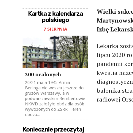
Wielki sukc
Kartka z kalendarza
polskiego
Martynowska
Izbę Lekars
7 SIERPNIA
Lekarka zost
lipcu 2020 ro
pandemii kor
kwestia naze
300 ocalonych
diagnostyczn
20/21 maja 1945 Armia
Berlinga nie weszła jeszcze do
balonika str
gruzów Warszawy, a w
radiowej Ors
podwarszawskim Rembertowie
NKWD założyło obóz dla osób
wywożonych do ZSRR. Teren
obozu...
Koniecznie przeczytaj