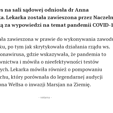
es na sali sądowej odniosła dr Anna
. Lekarka została zawieszona przez Naczel
ką za wypowiedzi na temat pandemii COVID-1
ała zawieszona w prawie do wykonywania zawod
ku, po tym jak skrytykowała działania rządu ws.
onawirusa, gdzie wskazywała, że pandemia to
wnictwa i mówiła o nieefektywności testów
ych. Lekarka mówiła również o pompowaniu
achu, który porównała do legendarnej audycji
ona Wellsa o inwazji Marsjan na Ziemię.
- reklama -