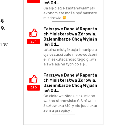
Ień Od…
Ja się ciągle zastanawiam jak
ekonomista może być ministre
m zdrowia
ną
9.
Fałszywe Dane W Raporta
Ch Ministerstwa Zdrowia.
Dziennikarze Chcą Wyjaśn
254
u w
Ień Od…
totalna mistyfikacja i manipula
cja,oszuści całe niepowodzeni
e i nieskuteczność tego g...wn
a zwalają na tych co się…
Fałszywe Dane W Raporta
Ch Ministerstwa Zdrowia.
Dziennikarze Chcą Wyjaśn
239
Ień Od…
Co ciekawe Niedzielski miano
wał na stanowisko GIS równie
ż człowieka który nie jest lekar
zem a przepisy…