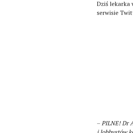
Dziś lekarka 
serwisie Twit
–
PILNE! Dr 
i lobbystów 