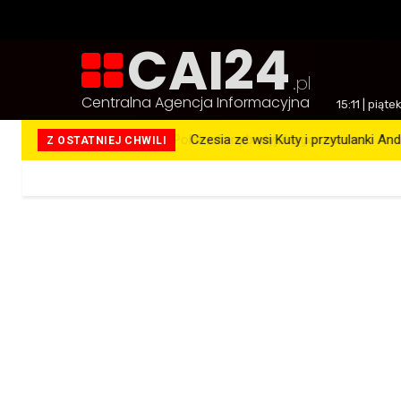
CAI24
.pl
Centralna Agencja Informacyjna
15:11 | piąt
Czesia ze wsi Kuty i przytulanki An
Z OSTATNIEJ CHWILI
Więcej