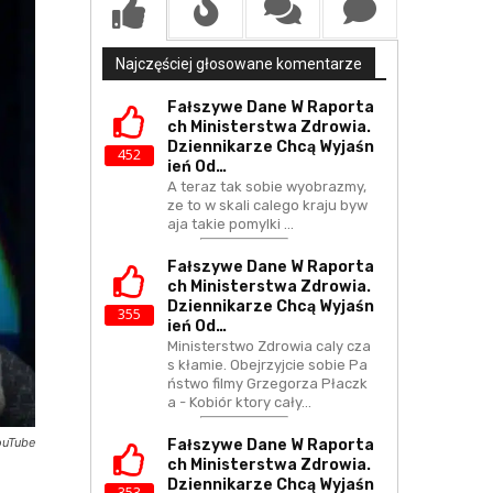
Najczęściej głosowane komentarze
Fałszywe Dane W Raporta
Ch Ministerstwa Zdrowia.
Dziennikarze Chcą Wyjaśn
452
Ień Od…
A teraz tak sobie wyobrazmy,
ze to w skali calego kraju byw
aja takie pomylki ...
Fałszywe Dane W Raporta
Ch Ministerstwa Zdrowia.
Dziennikarze Chcą Wyjaśn
355
Ień Od…
Ministerstwo Zdrowia caly cza
s kłamie. Obejrzyjcie sobie Pa
ństwo filmy Grzegorza Płaczk
a - Kobiór ktory cały…
ouTube
Fałszywe Dane W Raporta
Ch Ministerstwa Zdrowia.
Dziennikarze Chcą Wyjaśn
353