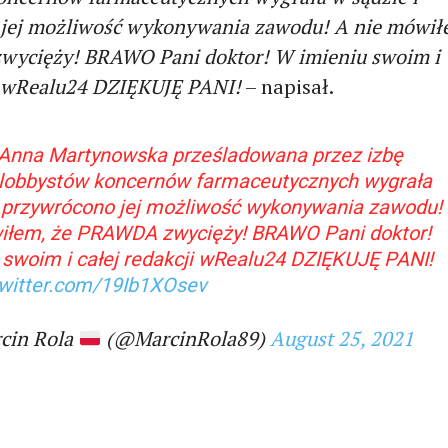
jej możliwość wykonywania zawodu! A nie mówił
ycięży! BRAWO Pani doktor! W imieniu swoim i
ji wRealu24 DZIĘKUJĘ PANI!
– napisał.
 Anna Martynowska prześladowana przez izbę
i lobbystów koncernów farmaceutycznych wygrała
i przywrócono jej możliwość wykonywania zawodu!
iłem, że PRAWDA zwycięży! BRAWO Pani doktor!
 swoim i całej redakcji wRealu24 DZIĘKUJĘ PANI!
twitter.com/19Ib1XOsev
cin Rola
(@MarcinRola89)
August 25, 2021