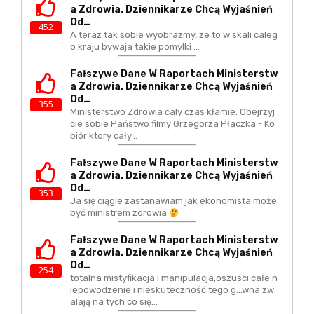
A Zdrowia. Dziennikarze Chcą Wyjaśnień
Od…
452
A teraz tak sobie wyobrazmy, ze to w skali caleg
o kraju bywaja takie pomylki ...
Fałszywe Dane W Raportach Ministerstw
A Zdrowia. Dziennikarze Chcą Wyjaśnień
Od…
355
Ministerstwo Zdrowia caly czas kłamie. Obejrzyj
cie sobie Państwo filmy Grzegorza Płaczka - Ko
biór ktory cały…
Fałszywe Dane W Raportach Ministerstw
A Zdrowia. Dziennikarze Chcą Wyjaśnień
Od…
353
Ja się ciągle zastanawiam jak ekonomista może
być ministrem zdrowia
Fałszywe Dane W Raportach Ministerstw
A Zdrowia. Dziennikarze Chcą Wyjaśnień
Od…
254
totalna mistyfikacja i manipulacja,oszuści całe n
iepowodzenie i nieskuteczność tego g...wna zw
alają na tych co się…