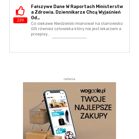
Fałszywe Dane W Raportach Ministerstw
A Zdrowia. Dziennikarze Chcą Wyjaśnień
Od…
239
Co ciekawe Niedzielski mianował na stanowisko
GIS również człowieka który nie jest lekarzem a
przepisy…
reklama