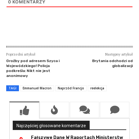
0
KOMENTARZY
Poprzedni artykuł
Następny artykuł
Groźby pod adresem Szyca i
Brytania odchodzi od
Wojewódzkiego! Policja
globalizacji
podkreśla: Nikt nie jest
anonimowy
TAGI
Emmanuel Macron
Naprzód Francjo
reelekcja
Najczęściej głosowane komentarze
Fałszywe Dane W Raportach Ministerstw