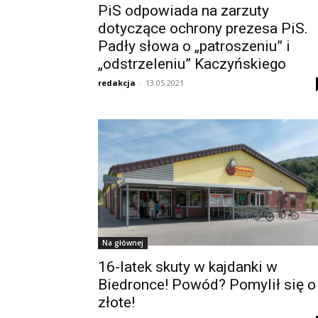
PiS odpowiada na zarzuty
dotyczące ochrony prezesa PiS.
Padły słowa o „patroszeniu” i
„odstrzeleniu” Kaczyńskiego
redakcja
-
13.05.2021
Na głównej
16-latek skuty w kajdanki w
Biedronce! Powód? Pomylił się o
złote!