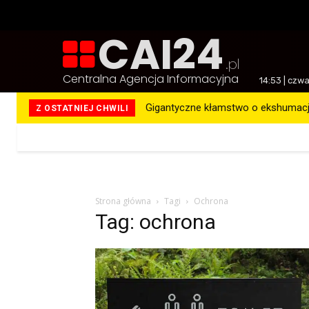
CAI24
.pl
Centralna Agencja Informacyjna
14:53 | czw
Gigantyczne kłamstwo o ekshumacja
Z OSTATNIEJ CHWILI
Więcej
Strona główna
Tagi
Ochrona
Tag: ochrona