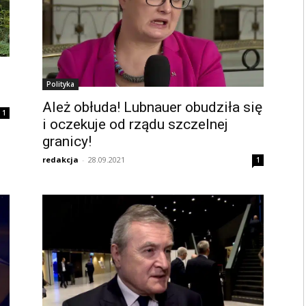
Polityka
Ależ obłuda! Lubnauer obudziła się
1
i oczekuje od rządu szczelnej
granicy!
redakcja
-
28.09.2021
1