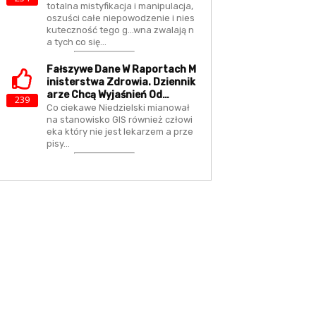
totalna mistyfikacja i manipulacja,
oszuści całe niepowodzenie i nies
kuteczność tego g...wna zwalają n
a tych co się…
Fałszywe Dane W Raportach M
Inisterstwa Zdrowia. Dziennik
Arze Chcą Wyjaśnień Od…
239
Co ciekawe Niedzielski mianował
na stanowisko GIS również człowi
eka który nie jest lekarzem a prze
pisy…