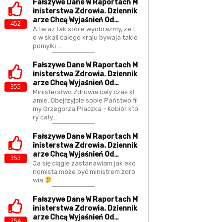
Fałszywe Dane W Raportach M
Inisterstwa Zdrowia. Dziennik
Arze Chcą Wyjaśnień Od…
452
A teraz tak sobie wyobrazmy, ze t
o w skali calego kraju bywaja takie
pomylki ...
Fałszywe Dane W Raportach M
Inisterstwa Zdrowia. Dziennik
Arze Chcą Wyjaśnień Od…
355
Ministerstwo Zdrowia caly czas kł
amie. Obejrzyjcie sobie Państwo fil
my Grzegorza Płaczka - Kobiór kto
ry cały…
Fałszywe Dane W Raportach M
Inisterstwa Zdrowia. Dziennik
Arze Chcą Wyjaśnień Od…
353
Ja się ciągle zastanawiam jak eko
nomista może być ministrem zdro
wia
Fałszywe Dane W Raportach M
Inisterstwa Zdrowia. Dziennik
Arze Chcą Wyjaśnień Od…
254