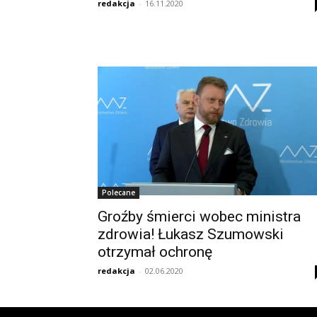
redakcja
-
16.11.2020
Polecane
Groźby śmierci wobec ministra
zdrowia! Łukasz Szumowski
otrzymał ochronę
redakcja
-
02.06.2020