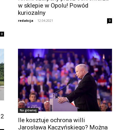
w sklepie w Opolu! Powód
kuriozalny
redakcja
-
12.04.2021
0
0
Na głównej
 2
Ile kosztuje ochrona willi
Jarosława Kaczyńskiego? Można