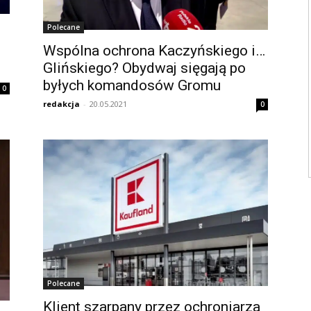
Polecane
Wspólna ochrona Kaczyńskiego i…
Glińskiego? Obydwaj sięgają po
byłych komandosów Gromu
0
redakcja
-
20.05.2021
0
Polecane
Klient szarpany przez ochroniarza