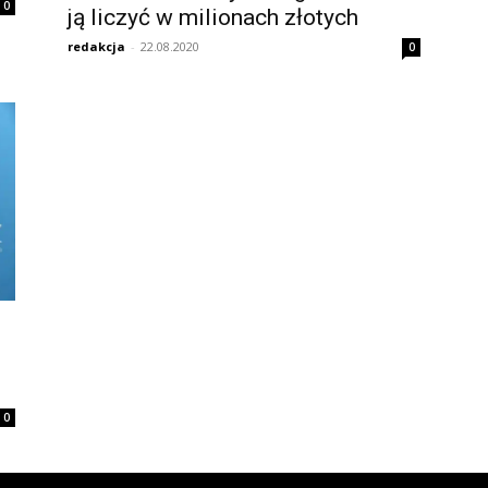
0
ją liczyć w milionach złotych
redakcja
-
22.08.2020
0
0