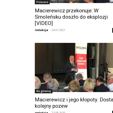
Polecane
Macierewicz przekonuje: W
Smoleńsku doszło do eksplozji
[VIDEO]
redakcja
-
24.01.2021
Na głównej
Macierewicz i jego kłopoty. Dosta
kolejny pozew
redakcja
-
27.08.2020