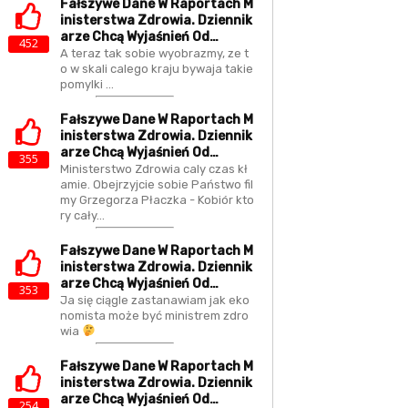
Fałszywe Dane W Raportach M
Inisterstwa Zdrowia. Dziennik
Arze Chcą Wyjaśnień Od…
452
A teraz tak sobie wyobrazmy, ze t
o w skali calego kraju bywaja takie
pomylki ...
Fałszywe Dane W Raportach M
Inisterstwa Zdrowia. Dziennik
Arze Chcą Wyjaśnień Od…
355
Ministerstwo Zdrowia caly czas kł
amie. Obejrzyjcie sobie Państwo fil
my Grzegorza Płaczka - Kobiór kto
ry cały…
Fałszywe Dane W Raportach M
Inisterstwa Zdrowia. Dziennik
Arze Chcą Wyjaśnień Od…
353
Ja się ciągle zastanawiam jak eko
nomista może być ministrem zdro
wia
Fałszywe Dane W Raportach M
Inisterstwa Zdrowia. Dziennik
Arze Chcą Wyjaśnień Od…
254