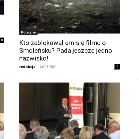
Polecane
0
Kto zablokował emisję filmu o
Smoleńsku? Pada jeszcze jedno
nazwisko!
redakcja
-
26.01.2021
0