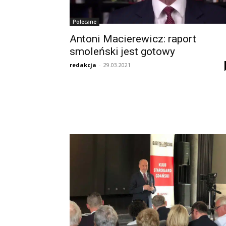
Polecane
Antoni Macierewicz: raport
smoleński jest gotowy
redakcja
-
29.03.2021