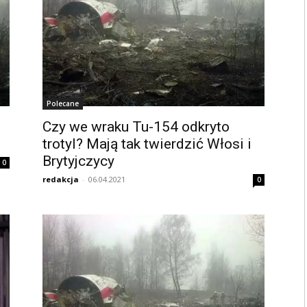
Polecane
Czy we wraku Tu-154 odkryto
trotyl? Mają tak twierdzić Włosi i
Brytyjczycy
0
redakcja
-
06.04.2021
0