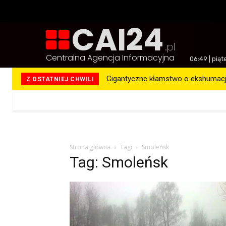
CAI24
.pl
Centralna Agencja Informacyjna
06:49 | piąt
Gigantyczne kłamstwo o ekshumacja
Z OSTATNIEJ CHWILI
Więcej
Strona główna
Tagi
Smoleńsk
Tag: Smoleńsk