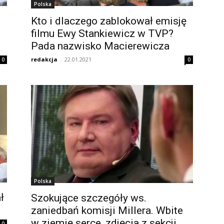
Polska
Kto i dlaczego zablokował emisję
filmu Ewy Stankiewicz w TVP?
Pada nazwisko Macierewicza
redakcja
-
22.01.2021
0
0
Polska
ł
Szokujące szczegóły ws.
zaniedbań komisji Millera. Wbite
w ziemię serce, zdjęcia z sekcji,
0