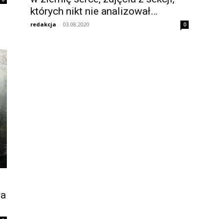
których nikt nie analizował…
redakcja
-
03.08.2020
0
ła