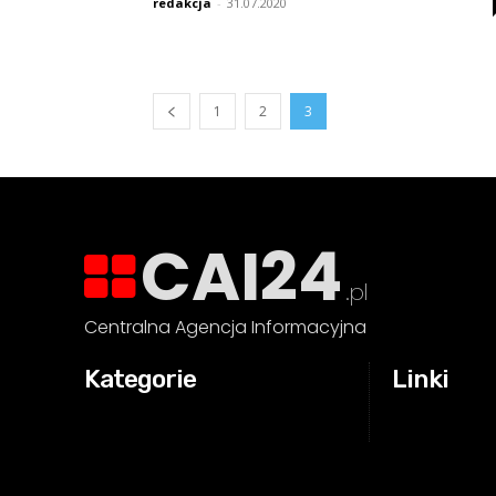
redakcja
-
31.07.2020
1
2
3
CAI24
.pl
Centralna Agencja Informacyjna
Kategorie
Linki