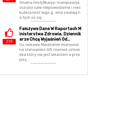
totalna mistyfikacja i manipulacja,
oszuści całe niepowodzenie i nies
kuteczność tego g...wna zwalają n
a tych co się…
Fałszywe Dane W Raportach M
Inisterstwa Zdrowia. Dziennik
Arze Chcą Wyjaśnień Od…
239
Co ciekawe Niedzielski mianował
na stanowisko GIS również człowi
eka który nie jest lekarzem a prze
pisy…