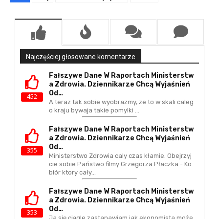
Najczęściej głosowane komentarze
Fałszywe Dane W Raportach Ministerstw
A Zdrowia. Dziennikarze Chcą Wyjaśnień
Od…
452
A teraz tak sobie wyobrazmy, ze to w skali caleg
o kraju bywaja takie pomylki ...
Fałszywe Dane W Raportach Ministerstw
A Zdrowia. Dziennikarze Chcą Wyjaśnień
Od…
355
Ministerstwo Zdrowia caly czas kłamie. Obejrzyj
cie sobie Państwo filmy Grzegorza Płaczka - Ko
biór ktory cały…
Fałszywe Dane W Raportach Ministerstw
A Zdrowia. Dziennikarze Chcą Wyjaśnień
Od…
353
Ja się ciągle zastanawiam jak ekonomista może