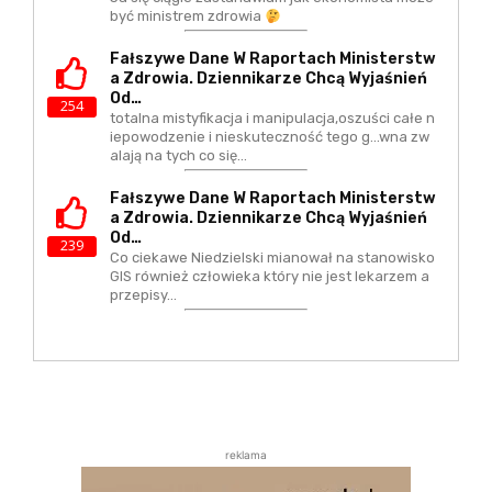
być ministrem zdrowia
Fałszywe Dane W Raportach Ministerstw
A Zdrowia. Dziennikarze Chcą Wyjaśnień
Od…
254
totalna mistyfikacja i manipulacja,oszuści całe n
iepowodzenie i nieskuteczność tego g...wna zw
alają na tych co się…
Fałszywe Dane W Raportach Ministerstw
A Zdrowia. Dziennikarze Chcą Wyjaśnień
Od…
239
Co ciekawe Niedzielski mianował na stanowisko
GIS również człowieka który nie jest lekarzem a
przepisy…
reklama