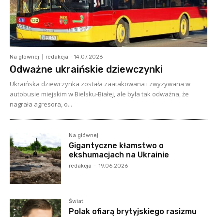
Na głównej
redakcja
-
14.07.2026
Odważne ukraińskie dziewczynki
Ukraińska dziewczynka została zaatakowana i zwyzywana w
autobusie miejskim w Bielsku-Białej, ale była tak odważna, że
nagrała agresora, o...
Na głównej
Gigantyczne kłamstwo o
ekshumacjach na Ukrainie
redakcja
-
19.06.2026
Świat
Polak ofiarą brytyjskiego rasizmu