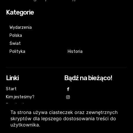
Kategorie
Wydarzenia
Polska
Świat
Polityka
Historia
Linki
Bądź na bieżąco!
Start
Kim jesteśmy?
Regulamin
Ta strona używa ciasteczek oraz zewnętrznych
Polityka prywatności CAI24.pl
skryptów dla lepszego dostosowania treści do
użytkownika.