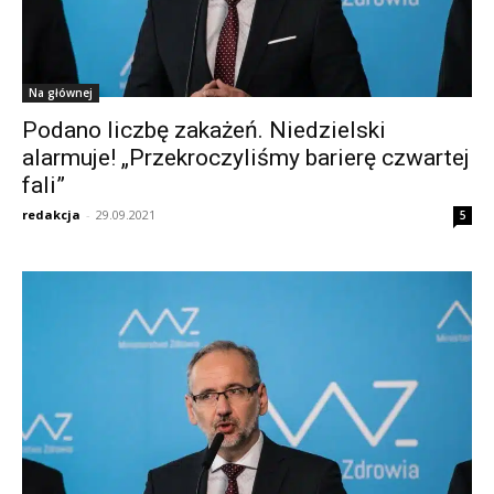
Na głównej
Podano liczbę zakażeń. Niedzielski
alarmuje! „Przekroczyliśmy barierę czwartej
fali”
redakcja
-
29.09.2021
5