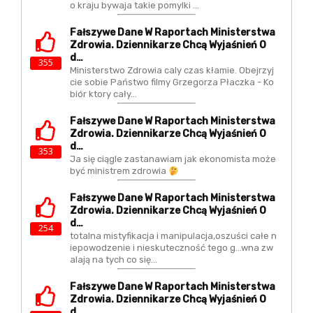
o kraju bywaja takie pomylki ...
Fałszywe Dane W Raportach Ministerstwa
Zdrowia. Dziennikarze Chcą Wyjaśnień O
D…
355
Ministerstwo Zdrowia caly czas kłamie. Obejrzyj
cie sobie Państwo filmy Grzegorza Płaczka - Ko
biór ktory cały…
Fałszywe Dane W Raportach Ministerstwa
Zdrowia. Dziennikarze Chcą Wyjaśnień O
D…
353
Ja się ciągle zastanawiam jak ekonomista może
być ministrem zdrowia
Fałszywe Dane W Raportach Ministerstwa
Zdrowia. Dziennikarze Chcą Wyjaśnień O
D…
254
totalna mistyfikacja i manipulacja,oszuści całe n
iepowodzenie i nieskuteczność tego g...wna zw
alają na tych co się…
Fałszywe Dane W Raportach Ministerstwa
Zdrowia. Dziennikarze Chcą Wyjaśnień O
D…