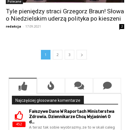
Polecane
Tyle pieniędzy straci Grzegorz Braun! Słowa
o Niedzielskim uderzą polityka po kieszeni
redakcja
-
17.09.2021
2
1
2
3
Najczęściej głosowane komentarze
Fałszywe Dane W Raportach Ministerstwa
Zdrowia. Dziennikarze Chcą Wyjaśnień O
D…
452
A teraz tak sobie wyobrazmy, ze to w skali caleg