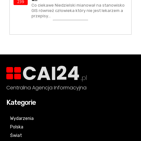
239
Co ciekawe Niedzielski mianował na stanowisko
GIS również człowieka który nie jest lekarzem a
przepisy…
CAI24
.pl
Centralna Agencja Informacyjna
Kategorie
Wydarzenia
Polska
Świat